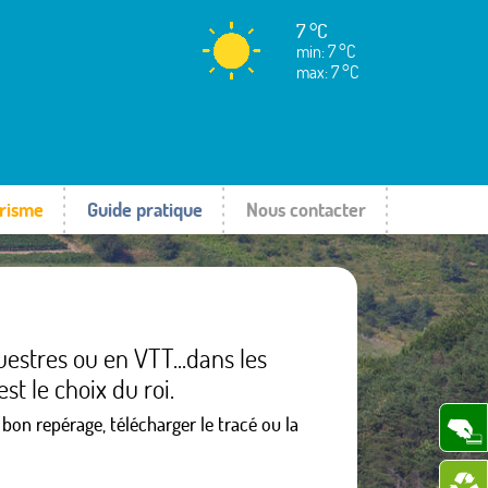
7 °C
min: 7 °C
max: 7 °C
risme
Guide pratique
Nous contacter
stres ou en VTT...dans les
st le choix du roi.
 bon repérage, télécharger le tracé ou la