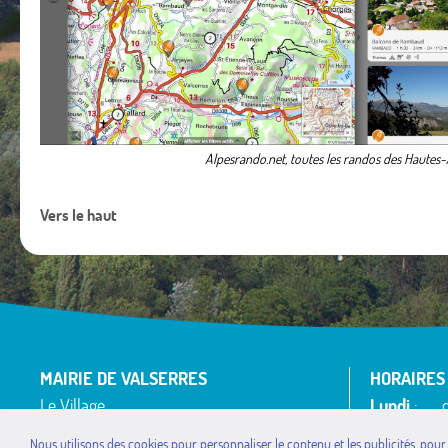
Alpesrando.net, toutes les randos des Hautes-
Vers le haut
MAIRIE DE VALSERRES
HORAIRES
Le Village
Lundi
: de
05130 VALSERRES
Mardi
: de
Nous utilisons des cookies pour personnaliser le contenu et les publicités, pour
Mercredi
: