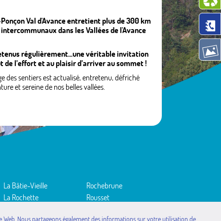
nçon Val d'Avance entretient plus de 300 km
 intercommunaux dans les Vallées de l'Avance
retenus régulièrement...une véritable invitation
t de l’effort et au plaisir d’arriver au sommet !
ge des sentiers est actualisé, entretenu, défriché
ure et sereine de nos belles vallées.
La Bâtie-Vieille
Rochebrune
La Rochette
Rousset
Montgardin
Saint-Étienne-le-Laus
site Web. Nous partageons également des informations sur votre utilisation de