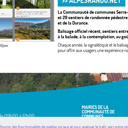
>> ALPESRANDO.NET
La Communauté de communes Serre-Po
et 29 sentiers de randonnée pédestre
et de la Durance.
Balisage officiel récent, sentiers ent
à la balade, à la contemplation, au goû
Chaque année, la signalétique et le balisa
Alpes
pour offrir aux usagers une expérience nat
MAIRIES DE LA
COMMUNAUTÉ DE
 09h00 à 12h00
COMMUNES
 09h00 à 12h00 et de 14h00 à 17h00
Avançon
 fournir des fonctionnalités de médias sociaux et pour analyser le trafic vers notre 
 de 09h00 à 12h00