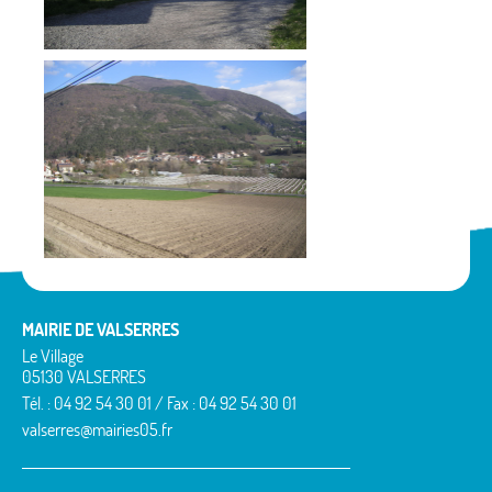
MAIRIE DE VALSERRES
Le Village
05130 VALSERRES
Tél. : 04 92 54 30 01 / Fax : 04 92 54 30 01
valserres@mairies05.fr