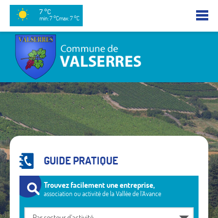
7 °C
min: 7 °C
max: 7 °C
GUIDE PRATIQUE
Trouvez facilement une entreprise,
association ou activité de la Vallée de l’Avance
Par secteur d'activité